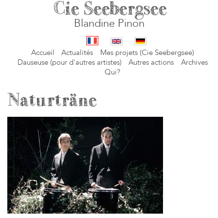
Cie Seebergsee
Blandine Pinon
Accueil
Actualités
Mes projets (Cie Seebergsee)
Dauseuse (pour d'autres artistes)
Autres actions
Archives
Qui?
Naturträne